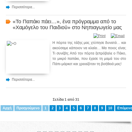
Περισσότερα...
«Το Παπάκι πάει…», ένα πρόγραμμα από το
«Χαμόγελο του Παιδιού» στο Νηπιαγωγείο μας
Η πόρτα της τάξης μας χτύπησε δυνατά… και
ακούσαμε κάποιον να κλαίει… Μα ποιος είναι;
Τι συνέβη; Από την πόρτα ξεπρόβαλε ο Πάκο,
το μικρό παπάκι, που έχασε τη μαμά του στο
Πάπι-μάρκετ και χρειαζόταν τη βοήθειά μας!
Περισσότερα...
Σελίδα 1 από 31
Αρχή
Προηγούμενο
1
2
3
4
5
6
7
8
9
10
Επόμεν