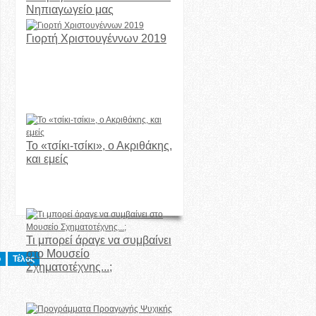
Νηπιαγωγείο μας
Γιορτή Χριστουγέννων 2019
Το «τσίκι-τσίκι», ο Ακριθάκης,
και εμείς
Τι μπορεί άραγε να συμβαίνει
στο Μουσείο
ο
Τέλος
Σχηματοτέχνης...;