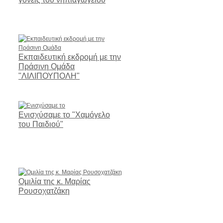
Εκπαιδευτική εκδρομή με την
Πράσινη Ομάδα
"ΛΙΛΙΠΟΥΠΟΛΗ"
Ενισχύσαμε το "Χαμόγελο
του Παιδιού"
Ομιλία της κ. Μαρίας
Ρουσοχατζάκη