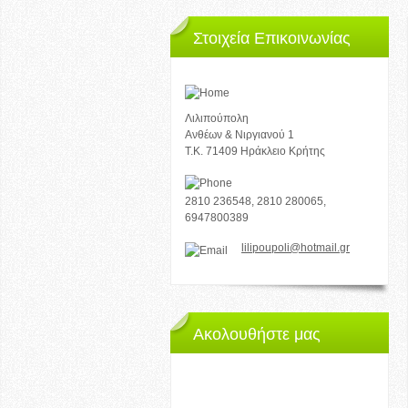
Στοιχεία Επικοινωνίας
Λιλιπούπολη
Ανθέων & Νιργιανού 1
Τ.Κ. 71409 Ηράκλειο Κρήτης
2810 236548, 2810 280065,
6947800389
lilipoupoli@hotmail.gr
Ακολουθήστε μας