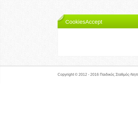
CookiesAccept
Ο ιστότοπος lilipoupolh.gr 
Αν δεν αλλάξετε τις ρυθμίσεις από τον browse
Αποδέχομαι
Copyright © 2012 - 2016
Παιδικός Σταθμός-Νηπ