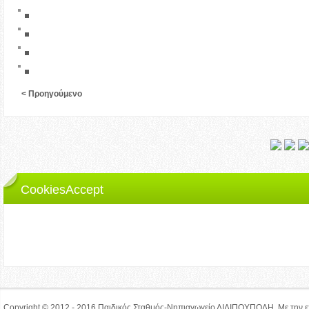
< Προηγούμενο
CookiesAccept
Ο ιστότοπος lilipoupolh.gr χρησιμοποιεί cookies.
Αν δεν αλλάξετε τις ρυθμίσεις από τον browser, συμφωνείτε με τη χρήση των coo
Αποδέχομαι
Copyright © 2012 - 2016
Παιδικός Σταθμός-Νηπιαγωγείο ΛΙΛΙΠΟΥΠΟΛΗ. Με την ε